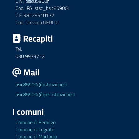
C.M. bsic85900r
Cod. IPA istsc_bsic85900r
C.F. 98129510172
Cod. Univoco UFDLIU
Recapiti
Tel.
030 9973712
Mail
bsic85900r@istruzione.it
bsic85900r@pec.istruzione.it
I comuni
Comune di Berlingo
Comune di Lograto
Comune di Maclodio