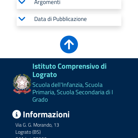
Argomenti
Data di Pubblicazione
Istituto Comprensivo di
Lograto
Scuola dell'Infanzia, Scuola
Primaria, Scuola Secondaria di I
Grado
Informazioni
Via G. G. Morando, 13
Lograto (BS)