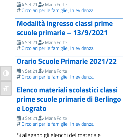
4 Set 21
Maria Forte
Circolari per le famiglie
In evidenza
,
Modalità ingresso classi prime
scuole primarie – 13/9/2021
4 Set 21
Maria Forte
Circolari per le famiglie
In evidenza
,
Orario Scuole Primarie 2021/22
4 Set 21
Maria Forte
Attiva/disattiva alto contrasto
Circolari per le famiglie
In evidenza
,
Elenco materiali scolastici classi
Attiva/disattiva dimensione testo
prime scuole primarie di Berlingo
e Lograto
3 Set 21
Maria Forte
Circolari per le famiglie
In evidenza
,
Si allegano gli elenchi del materiale