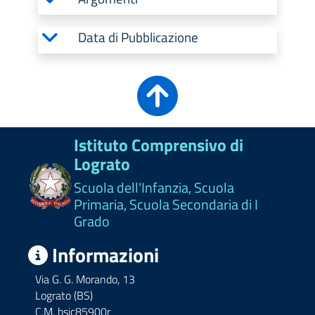
Data di Pubblicazione
Istituto Comprensivo di
Lograto
Scuola dell'Infanzia, Scuola
Primaria, Scuola Secondaria di I
Grado
Informazioni
Via G. G. Morando, 13
Lograto (BS)
C.M. bsic85900r