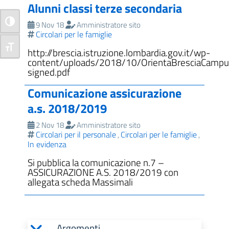
Alunni classi terze secondaria
Attiva/disattiva alto contrasto
9 Nov 18
Amministratore sito
Circolari per le famiglie
Attiva/disattiva dimensione testo
http://brescia.istruzione.lombardia.gov.it/wp-
content/uploads/2018/10/OrientaBresciaCamp
signed.pdf
Comunicazione assicurazione
a.s. 2018/2019
2 Nov 18
Amministratore sito
Circolari per il personale
Circolari per le famiglie
,
,
In evidenza
Si pubblica la comunicazione n.7 –
ASSICURAZIONE A.S. 2018/2019 con
allegata scheda Massimali
Argomenti