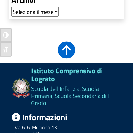
Archivi
Attiva/disattiva alto contrasto
Attiva/disattiva dimensione testo
Istituto Comprensivo di
Lograto
Scuola dell'Infanzia, Scuola
Primaria, Scuola Secondaria di I
Grado
Informazioni
Via G. G. Morando, 13