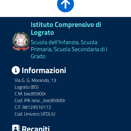
Istituto Comprensivo di
Lograto
Scuola dell'Infanzia, Scuola
Primaria, Scuola Secondaria di I
Grado
Informazioni
Via G. G. Morando, 13
Lograto (BS)
C.M. bsic85900r
Cod. IPA istsc_bsic85900r
C.F. 98129510172
Cod. Univoco UFDLIU
Recapiti