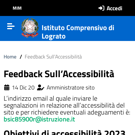
Vai al contenuto
Vail al menu di navigazione
Vai al footer
Accedi
MIM
Istituto Comprensivo di
Attiva disattiva la navigazione
Lograto
/
Home
Feedback Sull’Accessibilità
Feedback Sull’Accessibilità
14 Dic 20
Amministratore sito
L’indirizzo email al quale inviare le
segnalazioni in relazione all’accessibilità del
sito e per richiedere eventuali adeguamenti è:
bsic85900r@istruzione.it
ll'interno del sito
Obiettivi di accessibilità 2023