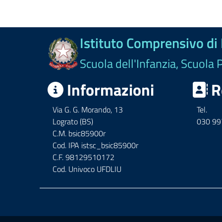
Istituto Comprensivo di
Scuola dell'Infanzia, Scuola 
Informazioni
R
Via G. G. Morando, 13
Tel.
Lograto (BS)
030 9
C.M. bsic85900r
Cod. IPA istsc_bsic85900r
C.F. 98129510172
Cod. Univoco UFDLIU