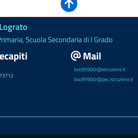
 Lograto
Primaria, Scuola Secondaria di I Grado
ecapiti
Mail
bsic85900r@istruzione.it
973712
bsic85900r@pec.istruzione.it