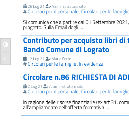
26 Lug 21
Amministratore sito
Circolari per il personale
Circolari per le famigli
,
Si comunica che a partire dal 01 Settembre 2021, p
progetto. Sulla Email degli …
Contributo per acquisto libri d
Attiva/disattiva alto contrasto
Bando Comune di Lograto
12 Lug 21
Maria Forte
Attiva/disattiva dimensione testo
Circolari per le famiglie
In evidenza
,
Circolare n.86 RICHIESTA DI 
2 Lug 21
Amministratore sito
Circolari per il personale
Circolari per le famigli
,
In ragione delle risorse finanziarie (ex art 31, c
all’ampliamento dell’offerta formativa …