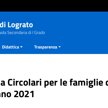
di Lograto
uola Secondaria di I Grado
Didattica
Trasparenza
a Circolari per le famiglie 
anno 2021