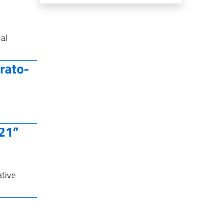
 al
grato-
21”
ative