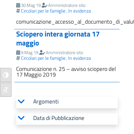
30 Mag 19
Amministratore sito
Circolari per le famiglie
In evidenza
,
comunicazione_accesso_al_documento_di_valut
Sciopero intera giornata 17
maggio
9 Mag 19
Amministratore sito
Circolari per le famiglie
In evidenza
,
Comunicazione n. 25 – avviso sciopero del
17 Maggio 2019
Attiva/disattiva alto contrasto
Attiva/disattiva dimensione testo
Argomenti
Data di Pubblicazione