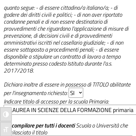
quanto segue:
- di essere cittadino/a italiano/a; - di
godere dei diritti civili e politici; - di non aver riportato
condanne penali e di non essere destinatario di
provvedimenti che riguardano l’applicazione di misure di
prevenzione, di decisioni civili e di provvedimenti
amministrativi iscritti nel casellario giudiziale; - di non
essere sottoposto a procedimenti penali; - di essere
disponibile a stipulare un contratto di lavoro a tempo
determinato presso codesto Istituto durante l'a.s.
2017/2018.
Dichiara inoltre di essere in possesso di TITOLO abilitante
per l'insegnamento richiesto:
Indicare titolo di accesso per la scuola Primaria:
Attiva/disattiva alto contrasto
Da compilare per tutti i docenti
Scuola o Università che
Attiva/disattiva dimensione testo
ha rilasciato il titolo