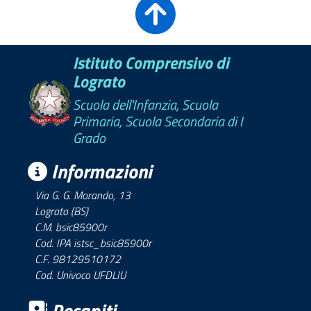
Istituto Comprensivo di
Lograto
Scuola dell'Infanzia, Scuola
Primaria, Scuola Secondaria di I
Grado
Informazioni
Via G. G. Morando, 13
Lograto (BS)
C.M. bsic85900r
Cod. IPA istsc_bsic85900r
C.F. 98129510172
Cod. Univoco UFDLIU
Recapiti