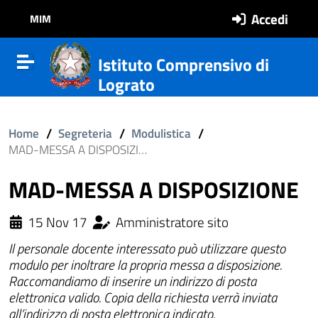
Vai al contenuto
Vail al menu di navigazione
Vai al footer
Accedi
MIM
Istituto Comprensivo di
Attiva disattiva la navigazione
Lograto
/
/
/
Home
Segreteria
Modulistica
MAD-MESSA A DISPOSIZIONE
MAD-MESSA A DISPOSIZIONE
15 Nov 17
Amministratore sito
Il personale docente interessato può utilizzare questo
modulo per inoltrare la propria messa a disposizione.
Raccomandiamo di inserire un indirizzo di posta
elettronica valido. Copia della richiesta verrà inviata
ll'interno del sito
all’indirizzo di posta elettronica indicato.