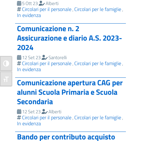
5 Ott 23
Alberti
Circolari per il personale
Circolari per le famiglie
,
,
In evidenza
Comunicazione n. 2
Assicurazione e diario A.S. 2023-
2024
12 Set 23
Santorelli
Circolari per il personale
Circolari per le famiglie
,
,
Attiva/disattiva alto contrasto
In evidenza
Comunicazione apertura CAG per
Attiva/disattiva dimensione testo
alunni Scuola Primaria e Scuola
Secondaria
12 Set 23
Alberti
Circolari per il personale
Circolari per le famiglie
,
,
In evidenza
Bando per contributo acquisto