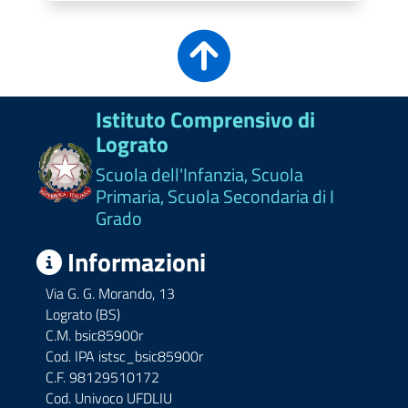
Istituto Comprensivo di
Lograto
Scuola dell'Infanzia, Scuola
Primaria, Scuola Secondaria di I
Grado
Informazioni
Via G. G. Morando, 13
Lograto (BS)
C.M. bsic85900r
Cod. IPA istsc_bsic85900r
C.F. 98129510172
Cod. Univoco UFDLIU