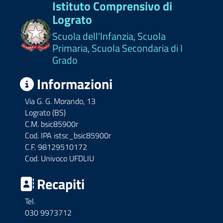
Istituto Comprensivo di
Lograto
Scuola dell'Infanzia, Scuola
Primaria, Scuola Secondaria di I
Grado
Informazioni
Via G. G. Morando, 13
Lograto (BS)
C.M. bsic85900r
Cod. IPA istsc_bsic85900r
C.F. 98129510172
Cod. Univoco UFDLIU
Recapiti
Tel.
030 9973712