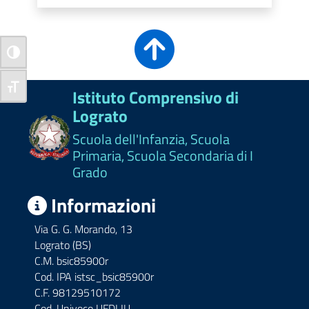
Attiva/disattiva alto contrasto
Attiva/disattiva dimensione testo
Istituto Comprensivo di
Lograto
Scuola dell'Infanzia, Scuola
Primaria, Scuola Secondaria di I
Grado
Informazioni
Via G. G. Morando, 13
Lograto (BS)
C.M. bsic85900r
Cod. IPA istsc_bsic85900r
C.F. 98129510172
Cod. Univoco UFDLIU