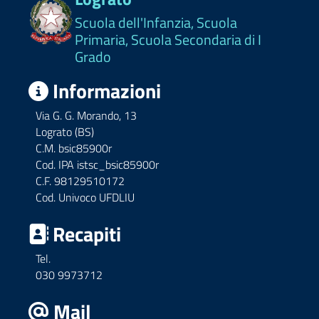
Scuola dell'Infanzia, Scuola
Primaria, Scuola Secondaria di I
Grado
Informazioni
Via G. G. Morando, 13
Lograto (BS)
C.M. bsic85900r
Cod. IPA istsc_bsic85900r
C.F. 98129510172
Cod. Univoco UFDLIU
Recapiti
Tel.
030 9973712
Mail