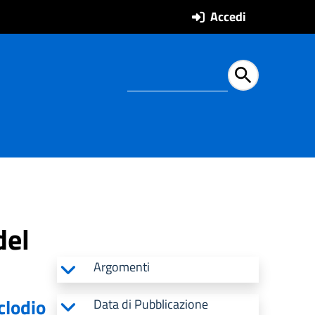
Accedi
Ricerca all'intern
del
Argomenti
clodio
Data di Pubblicazione