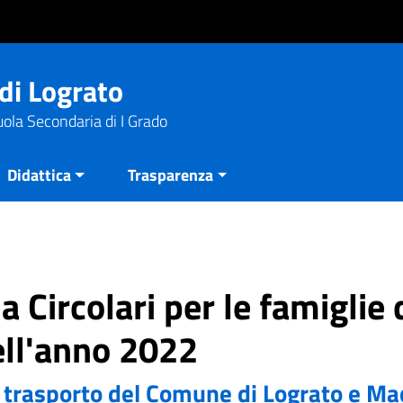
di Lograto
uola Secondaria di I Grado
Didattica
Trasparenza
a Circolari per le famiglie 
ll'anno 2022
e trasporto del Comune di Lograto e Ma