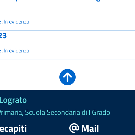
e
In evidenza
,
23
e
In evidenza
,
 Lograto
Primaria, Scuola Secondaria di I Grado
ecapiti
Mail