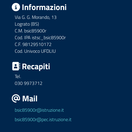
Informazioni
Via G. G. Morando, 13
Lograto (BS)
C.M. bsic85900r
Cod. IPA istsc_bsic85900r
C.F. 98129510172
Cod. Univoco UFDLIU
Recapiti
Tel.
030 9973712
Mail
bsic85900r@istruzione.it
bsic85900r@pec.istruzione.it