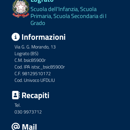
Scuola dell'Infanzia, Scuola
Primaria, Scuola Secondaria di I
Grado
Informazioni
Via G. G. Morando, 13
Lograto (BS)
C.M. bsic85900r
Cod. IPA istsc_bsic85900r
C.F. 98129510172
Cod. Univoco UFDLIU
Recapiti
Tel.
030 9973712
Mail