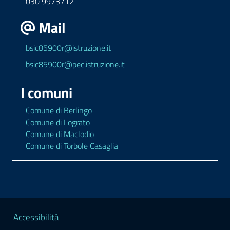
030 9973712
Mail
bsic85900r@istruzione.it
bsic85900r@pec.istruzione.it
I comuni
Comune di Berlingo
Comune di Lograto
Comune di Maclodio
Comune di Torbole Casaglia
Sezione Legale
Accessibilità