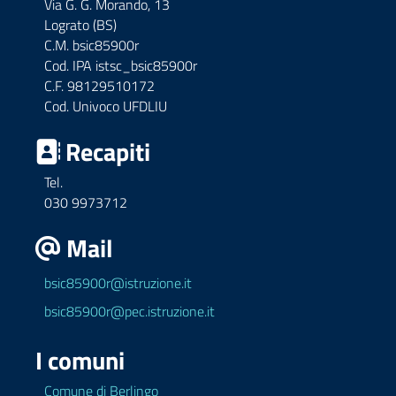
Via G. G. Morando, 13
Lograto (BS)
C.M. bsic85900r
Cod. IPA istsc_bsic85900r
C.F. 98129510172
Cod. Univoco UFDLIU
Recapiti
Tel.
030 9973712
Mail
bsic85900r@istruzione.it
bsic85900r@pec.istruzione.it
I comuni
Comune di Berlingo