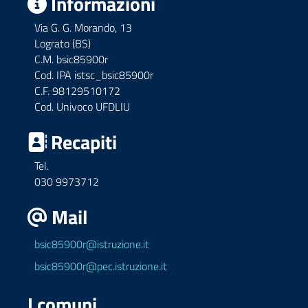
Informazioni
Via G. G. Morando, 13
Lograto (BS)
C.M. bsic85900r
Cod. IPA istsc_bsic85900r
C.F. 98129510172
Cod. Univoco UFDLIU
Recapiti
Tel.
030 9973712
Mail
bsic85900r@istruzione.it
bsic85900r@pec.istruzione.it
I comuni