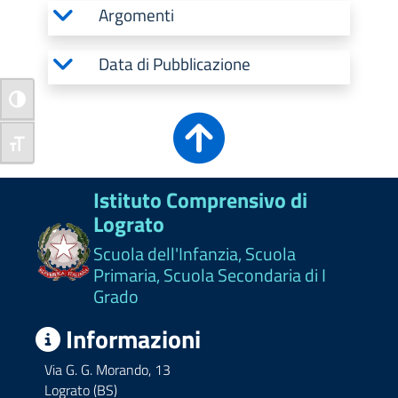
Argomenti
Data di Pubblicazione
Attiva/disattiva alto contrasto
Attiva/disattiva dimensione testo
Istituto Comprensivo di
Lograto
Scuola dell'Infanzia, Scuola
Primaria, Scuola Secondaria di I
Grado
Informazioni
Via G. G. Morando, 13
Lograto (BS)