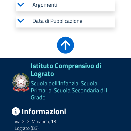
Argomenti
Data di Pubblicazione
Istituto Comprensivo di
Lograto
Scuola dell'Infanzia, Scuola
Primaria, Scuola Secondaria di I
Grado
Informazioni
Via G. G. Morando, 13
Lograto (BS)