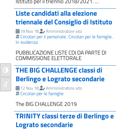
Istituto per il triennio 2018/2021. …
Liste candidati alla elezione
triennale del Consiglio di Istituto
19 Nov 18
Amministratore sito
Circolari per il personale
Circolari per le famiglie
,
,
In evidenza
PUBBLICAZIONE LISTE CDI DA PARTE DI
COMMISSIONE ELETTORALE
THE BIG CHALLENGE classi di
Attiva/disattiva alto contrasto
Berlingo e Lograto secondarie
Attiva/disattiva dimensione testo
12 Nov 18
Amministratore sito
Circolari per le famiglie
The BIG CHALLENGE 2019
TRINITY classi terze di Berlingo e
Lograto secondarie