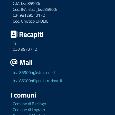
C.M. bsic85900r
Cod. IPA istsc_bsic85900r
C.F. 98129510172
Cod. Univoco UFDLIU
Recapiti
Tel.
030 9973712
Mail
bsic85900r@istruzione.it
bsic85900r@pec.istruzione.it
I comuni
Comune di Berlingo
Comune di Lograto