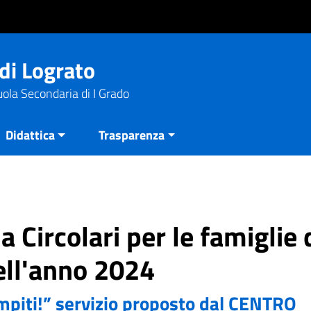
di Lograto
uola Secondaria di I Grado
Didattica
Trasparenza
a Circolari per le famiglie 
ell'anno 2024
ompiti!” servizio proposto dal CENTRO