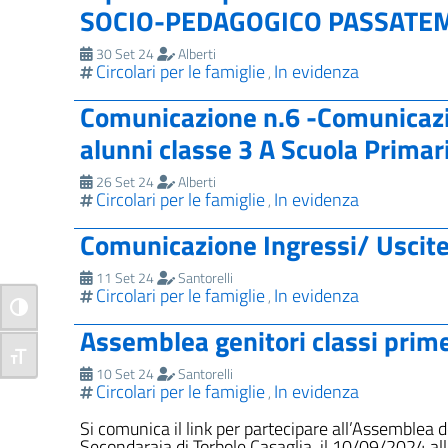
SOCIO-PEDAGOGICO PASSATE
30 Set 24
Alberti
Circolari per le famiglie
In evidenza
,
Comunicazione n.6 -Comunicazi
alunni classe 3 A Scuola Primari
26 Set 24
Alberti
Circolari per le famiglie
In evidenza
,
Comunicazione Ingressi/ Uscite p
11 Set 24
Santorelli
Circolari per le famiglie
In evidenza
,
Attiva/disattiva alto contrasto
Assemblea genitori classi prim
Attiva/disattiva dimensione testo
10 Set 24
Santorelli
Circolari per le famiglie
In evidenza
,
Si comunica il link per partecipare all’Assemblea de
Secondaraia di Torbole Casaglia, il 10/09/2024 al