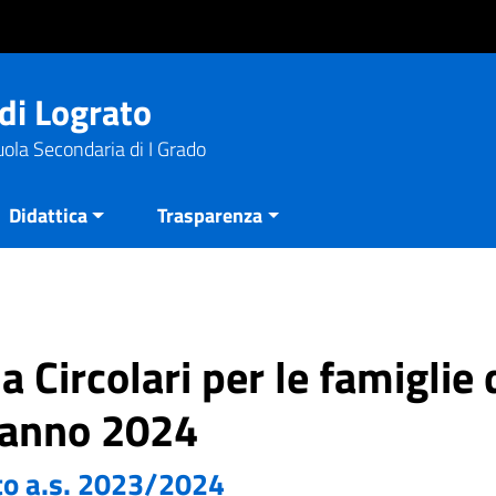
di Lograto
uola Secondaria di I Grado
Didattica
Trasparenza
a Circolari per le famiglie 
'anno 2024
o a.s. 2023/2024