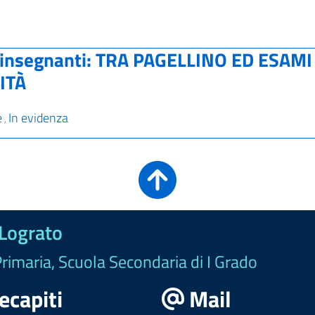
 e insegnanti: TRA PAGELLINO ED ESAMI
ITÀ
e
In evidenza
,
 Lograto
Primaria, Scuola Secondaria di I Grado
ecapiti
Mail