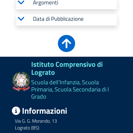
Argomenti
Data di Pubblicazione
Istituto Comprensivo di
Lograto
Scuola dell'Infanzia, Scuola
Primaria, Scuola Secondaria di I
Grado
Informazioni
Via G. G. Morando, 13
Lograto (BS)