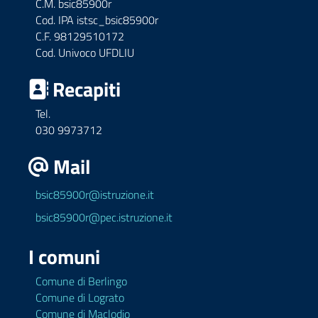
C.M. bsic85900r
Cod. IPA istsc_bsic85900r
C.F. 98129510172
Cod. Univoco UFDLIU
Recapiti
Tel.
030 9973712
Mail
bsic85900r@istruzione.it
bsic85900r@pec.istruzione.it
I comuni
Comune di Berlingo
Comune di Lograto
Comune di Maclodio