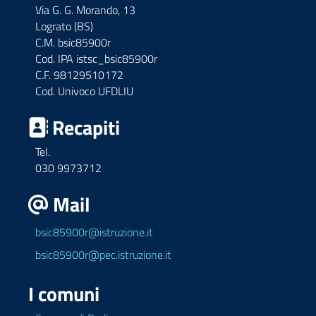
Via G. G. Morando, 13
Lograto (BS)
C.M. bsic85900r
Cod. IPA istsc_bsic85900r
C.F. 98129510172
Cod. Univoco UFDLIU
Recapiti
Tel.
030 9973712
Mail
bsic85900r@istruzione.it
bsic85900r@pec.istruzione.it
I comuni