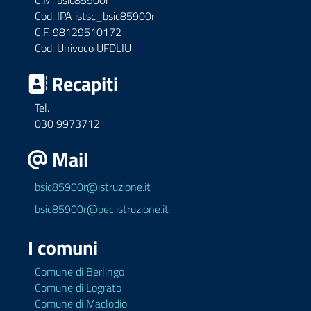
C.M. bsic85900r
Cod. IPA istsc_bsic85900r
C.F. 98129510172
Cod. Univoco UFDLIU
Recapiti
Tel.
030 9973712
Mail
bsic85900r@istruzione.it
bsic85900r@pec.istruzione.it
I comuni
Comune di Berlingo
Comune di Lograto
Comune di Maclodio