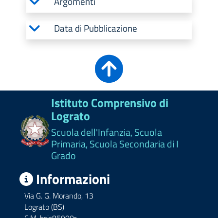
Argomenti
Data di Pubblicazione
Istituto Comprensivo di
Lograto
Scuola dell'Infanzia, Scuola
Primaria, Scuola Secondaria di I
Grado
Informazioni
Via G. G. Morando, 13
Lograto (BS)