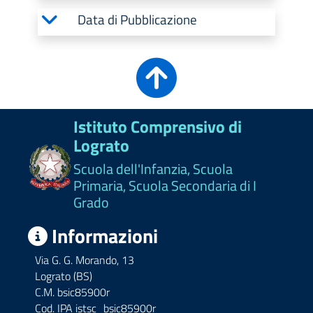
Data di Pubblicazione
Istituto Comprensivo di
Lograto
Scuola dell'Infanzia, Scuola
Primaria, Scuola Secondaria di I
Grado
Informazioni
Via G. G. Morando, 13
Lograto (BS)
C.M. bsic85900r
Cod. IPA istsc_bsic85900r