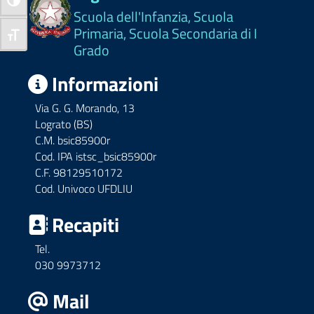
Attiva/disattiva alto contrasto
Scuola dell'Infanzia, Scuola
Primaria, Scuola Secondaria di I
Attiva/disattiva dimensione testo
Grado
Informazioni
Via G. G. Morando, 13
Lograto (BS)
C.M. bsic85900r
Cod. IPA istsc_bsic85900r
C.F. 98129510172
Cod. Univoco UFDLIU
Recapiti
Tel.
030 9973712
Mail