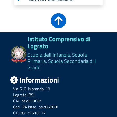
Istituto Comprensivo di
Lograto
Scuola dell'Infanzia, Scuola
Primaria, Scuola Secondaria di I
Grado
Informazioni
Via G. G. Morando, 13
Lograto (BS)
C.M. bsic85900r
Cod. IPA istsc_bsic85900r
C.F. 98129510172