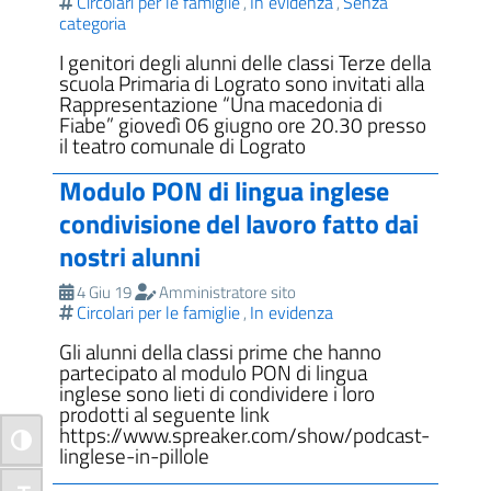
Circolari per le famiglie
In evidenza
Senza
,
,
categoria
I genitori degli alunni delle classi Terze della
scuola Primaria di Lograto sono invitati alla
Rappresentazione “Una macedonia di
Fiabe” giovedì 06 giugno ore 20.30 presso
il teatro comunale di Lograto
Modulo PON di lingua inglese
condivisione del lavoro fatto dai
nostri alunni
4 Giu 19
Amministratore sito
Circolari per le famiglie
In evidenza
,
Gli alunni della classi prime che hanno
partecipato al modulo PON di lingua
inglese sono lieti di condividere i loro
prodotti al seguente link
https://www.spreaker.com/show/podcast-
Attiva/disattiva alto contrasto
linglese-in-pillole