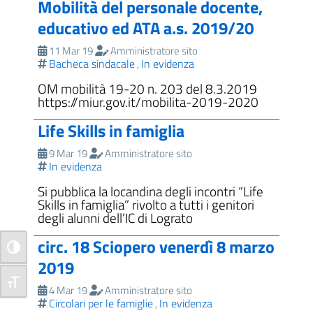
Mobilità del personale docente,
educativo ed ATA a.s. 2019/20
11 Mar 19
Amministratore sito
Bacheca sindacale
In evidenza
,
OM mobilità 19-20 n. 203 del 8.3.2019
https://miur.gov.it/mobilita-2019-2020
Life Skills in famiglia
9 Mar 19
Amministratore sito
In evidenza
Si pubblica la locandina degli incontri “Life
Skills in famiglia” rivolto a tutti i genitori
degli alunni dell’IC di Lograto
circ. 18 Sciopero venerdì 8 marzo
Attiva/disattiva alto contrasto
2019
Attiva/disattiva dimensione testo
4 Mar 19
Amministratore sito
Circolari per le famiglie
In evidenza
,