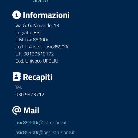
Informazioni
Via G. G. Morando, 13
Lograto (BS)
C.M. bsic85900r
Cod. IPA istsc_bsic85900r
C.F. 98129510172
Cod. Univoco UFDLIU
Recapiti
Tel.
030 9973712
Mail
bsic85900r@istruzione.it
bsic85900r@pec.istruzione.it