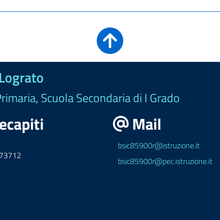
 Lograto
Primaria, Scuola Secondaria di I Grado
ecapiti
Mail
bsic85900r@istruzione.it
973712
bsic85900r@pec.istruzione.it