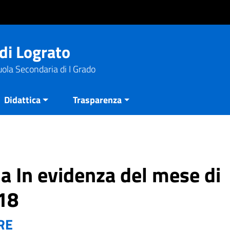
di Lograto
uola Secondaria di I Grado
Didattica
Trasparenza
ia In evidenza del mese di
18
RE