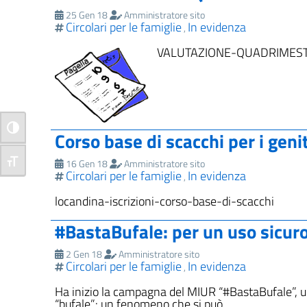
25 Gen 18
Amministratore sito
Circolari per le famiglie
In evidenza
,
VALUTAZIONE-QUADRIMESTRA
Attiva/disattiva alto contrasto
Corso base di scacchi per i geni
Attiva/disattiva dimensione testo
16 Gen 18
Amministratore sito
Circolari per le famiglie
In evidenza
,
locandina-iscrizioni-corso-base-di-scacchi
#BastaBufale: per un uso sicuro
2 Gen 18
Amministratore sito
Circolari per le famiglie
In evidenza
,
Ha inizio la campagna del MIUR “#BastaBufale”, un’i
“bufale”: un fenomeno che si può …