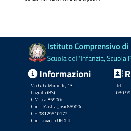
Istituto Comprensivo di
Scuola dell'Infanzia, Scuola 
Informazioni
R
Via G. G. Morando, 13
Tel.
Lograto (BS)
030 9
C.M. bsic85900r
Cod. IPA istsc_bsic85900r
C.F. 98129510172
Cod. Univoco UFDLIU