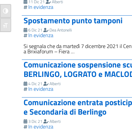
11 Dic 21
Alberti
In evidenza
Attiva/disattiva alto contrasto
Spostamento punto tamponi
Attiva/disattiva dimensione testo
6 Dic 21
Dea Antonelli
In evidenza
Si segnala che da martedì 7 dicembre 2021 il Cent
a Brixiaforum – Fiera …
Comunicazione sospensione sc
BERLINGO, LOGRATO e MACLO
4 Dic 21
Alberti
In evidenza
Comunicazione entrata posticip
e Secondaria di Berlingo
3 Dic 21
Alberti
In evidenza