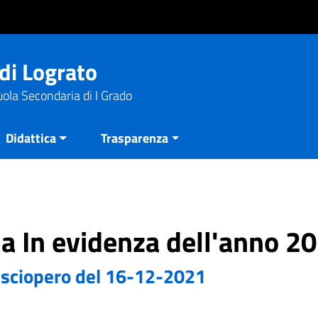
di Lograto
uola Secondaria di I Grado
Didattica
Trasparenza
ria In evidenza dell'anno 2
a sciopero del 16-12-2021