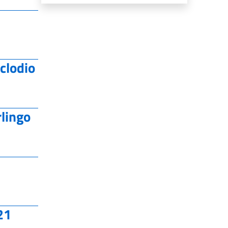
clodio
lingo
21