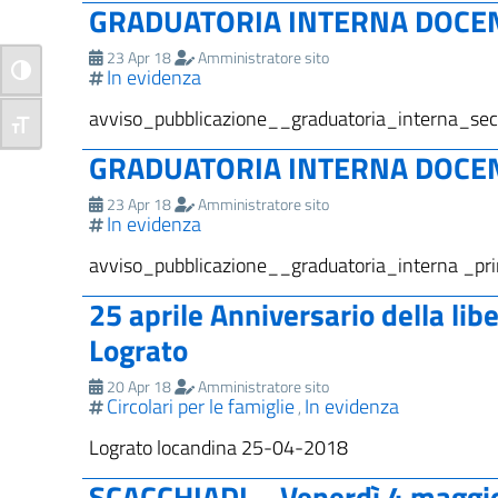
GRADUATORIA INTERNA DOCE
23 Apr 18
Amministratore sito
In evidenza
Attiva/disattiva alto contrasto
avviso_pubblicazione__graduatoria_interna_sec
Attiva/disattiva dimensione testo
GRADUATORIA INTERNA DOCEN
23 Apr 18
Amministratore sito
In evidenza
avviso_pubblicazione__graduatoria_interna _pr
25 aprile Anniversario della lib
Lograto
20 Apr 18
Amministratore sito
Circolari per le famiglie
In evidenza
,
Lograto locandina 25-04-2018
SCACCHIADI – Venerdì 4 maggio 