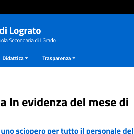
di Lograto
uola Secondaria di I Grado
Didattica
Trasparenza
ia In evidenza del mese di
uno sciopero per tutto il personale del