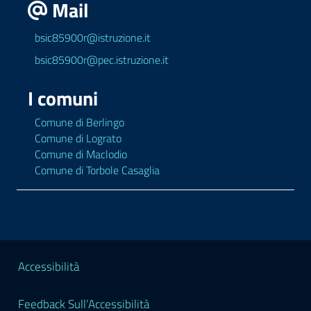
Mail
bsic85900r@istruzione.it
bsic85900r@pec.istruzione.it
I comuni
Comune di Berlingo
Comune di Lograto
Comune di Maclodio
Comune di Torbole Casaglia
Sezione Legale
Accessibilità
Feedback Sull’Accessibilità