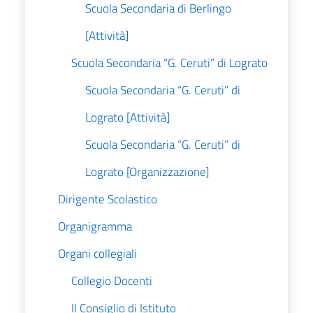
Scuola Secondaria di Berlingo
[Attività]
Scuola Secondaria “G. Ceruti” di Lograto
Scuola Secondaria “G. Ceruti” di
Lograto [Attività]
Scuola Secondaria “G. Ceruti” di
Lograto [Organizzazione]
Dirigente Scolastico
Organigramma
Organi collegiali
Collegio Docenti
Il Consiglio di Istituto