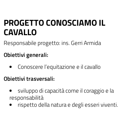
PROGETTO CONOSCIAMO IL
CAVALLO
Responsabile progetto: ins. Gerri Armida
Obiettivi generali:
Conoscere l’equitazione e il cavallo
Obiettivi
trasversali:
sviluppo di capacità come il coraggio e la
responsabilità
rispetto della natura e degli esseri viventi.