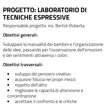
PROGETTO: LABORATORIO DI
TECNICHE ESPRESSIVE
Responsabile progetto: ins. Bertoli Roberta
Obiettivi generali:
Sviluppare la manualità dei bambini e l’organizzazione
delle idee, passando per l’osservazione dell’emozioni
e dei sentimenti attraverso i colori.
Obiettivi trasversali:
sviluppo del pensiero creativo
acquisire fiducia nei propri mezzi
rispetto dell’altro
migliorare le capacità di attenzione e
concentrazione
accettare il confronto e le critiche