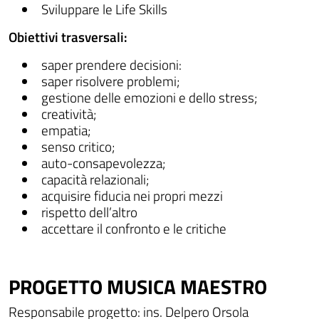
Sviluppare le Life Skills
Obiettivi trasversali:
saper prendere decisioni:
saper risolvere problemi;
gestione delle emozioni e dello stress;
creatività;
empatia;
senso critico;
auto-consapevolezza;
capacità relazionali;
acquisire fiducia nei propri mezzi
rispetto dell’altro
accettare il confronto e le critiche
PROGETTO MUSICA MAESTRO
Responsabile progetto: ins. Delpero Orsola