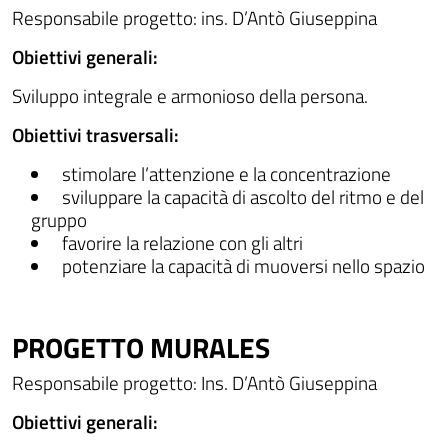
Responsabile progetto: ins. D’Antò Giuseppina
Obiettivi generali:
Sviluppo integrale e armonioso della persona.
Obiettivi trasversali:
stimolare l’attenzione e la concentrazione
sviluppare la capacità di ascolto del ritmo e del
gruppo
favorire la relazione con gli altri
potenziare la capacità di muoversi nello spazio
PROGETTO MURALES
Responsabile progetto: Ins. D’Antò Giuseppina
Obiettivi generali: