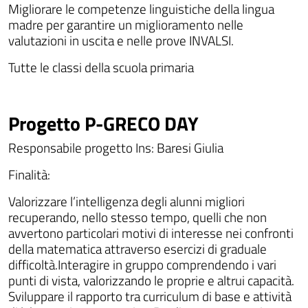
Migliorare le competenze linguistiche della lingua
madre per garantire un miglioramento nelle
valutazioni in uscita e nelle prove INVALSI.
Tutte le classi della scuola primaria
Progetto P-GRECO DAY
Responsabile progetto Ins: Baresi Giulia
Finalità:
Valorizzare l’intelligenza degli alunni migliori
recuperando, nello stesso tempo, quelli che non
avvertono particolari motivi di interesse nei confronti
della matematica attraverso esercizi di graduale
difficoltà.Interagire in gruppo comprendendo i vari
punti di vista, valorizzando le proprie e altrui capacità.
Sviluppare il rapporto tra curriculum di base e attività