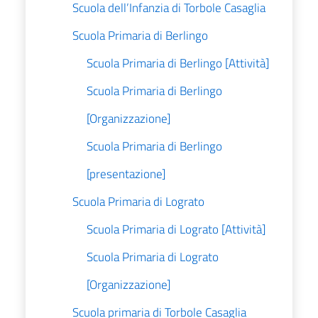
Scuola dell’Infanzia di Torbole Casaglia
Scuola Primaria di Berlingo
Scuola Primaria di Berlingo [Attività]
Scuola Primaria di Berlingo
[Organizzazione]
Scuola Primaria di Berlingo
[presentazione]
Scuola Primaria di Lograto
Scuola Primaria di Lograto [Attività]
Scuola Primaria di Lograto
[Organizzazione]
Scuola primaria di Torbole Casaglia