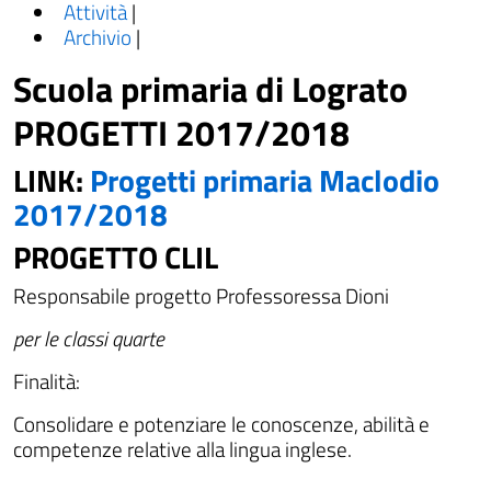
Attività
|
Archivio
|
Scuola primaria di Lograto
PROGETTI 2017/2018
LINK:
Progetti primaria Maclodio
2017/2018
PROGETTO CLIL
Responsabile progetto Professoressa Dioni
per le classi quarte
Finalità:
Consolidare e potenziare le conoscenze, abilità e
competenze relative alla lingua inglese.