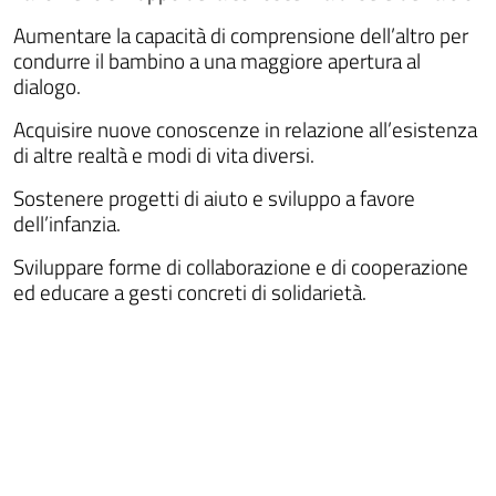
Aumentare la capacità di comprensione dell’altro per
condurre il bambino a una maggiore apertura al
dialogo.
Acquisire nuove conoscenze in relazione all’esistenza
di altre realtà e modi di vita diversi.
Sostenere progetti di aiuto e sviluppo a favore
dell’infanzia.
Sviluppare forme di collaborazione e di cooperazione
ed educare a gesti concreti di solidarietà.