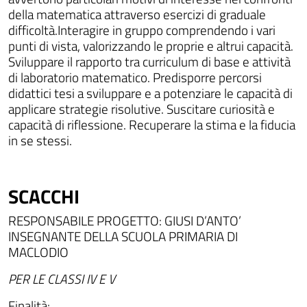
della matematica attraverso esercizi di graduale
difficoltà.Interagire in gruppo comprendendo i vari
punti di vista, valorizzando le proprie e altrui capacità.
Sviluppare il rapporto tra curriculum di base e attività
di laboratorio matematico. Predisporre percorsi
didattici tesi a sviluppare e a potenziare le capacità di
applicare strategie risolutive. Suscitare curiosità e
capacità di riflessione. Recuperare la stima e la fiducia
in se stessi.
SCACCHI
RESPONSABILE PROGETTO: GIUSI D’ANTO’
INSEGNANTE DELLA SCUOLA PRIMARIA DI
MACLODIO
PER LE CLASSI IV E V
Finalità: