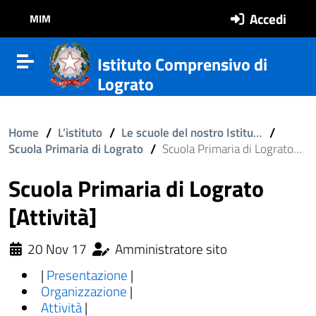
Vai al contenuto
Vail al menu di navigazione
Vai al footer
Accedi
MIM
Istituto Comprensivo di
Attiva disattiva la navigazione
Lograto
/
/
/
Home
L’istituto
Le scuole del nostro Istituto Comprensivo
/
Scuola Primaria di Lograto
Scuola Primaria di Lograto [Attività]
Scuola Primaria di Lograto
[Attività]
20 Nov 17
Amministratore sito
|
Presentazione
|
Organizzazione
|
ll'interno del sito
Attività
|