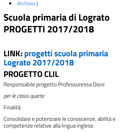
Archivio
|
Scuola primaria di Lograto
PROGETTI 2017/2018
LINK:
progetti scuola primaria
Lograto 2017/2018
PROGETTO CLIL
Responsabile progetto Professoressa Dioni
per le classi quarte
Finalità:
Consolidare e potenziare le conoscenze, abilità e
competenze relative alla lingua inglese.