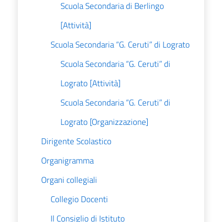
Scuola Secondaria di Berlingo
[Attività]
Scuola Secondaria “G. Ceruti” di Lograto
Scuola Secondaria “G. Ceruti” di
Lograto [Attività]
Scuola Secondaria “G. Ceruti” di
Lograto [Organizzazione]
Dirigente Scolastico
Organigramma
Organi collegiali
Collegio Docenti
Il Consiglio di Istituto