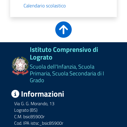
Calendario scolastico
Istituto Comprensivo di
Lograto
Scuola dell'Infanzia, Scuola
Primaria, Scuola Secondaria di I
Grado
Informazioni
Via G. G. Morando, 13
Lograto (BS)
C.M. bsic85900r
Cod. IPA istsc_bsic85900r