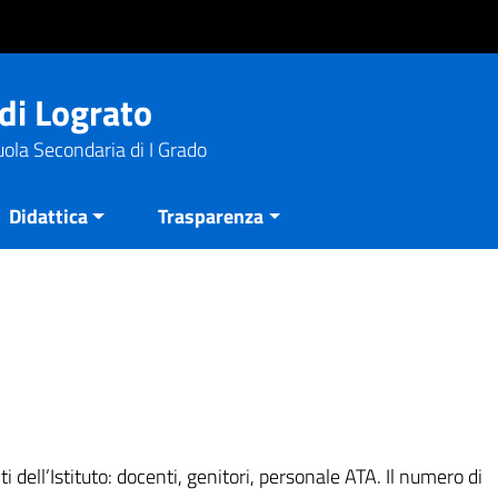
di Lograto
uola Secondaria di I Grado
Didattica
Trasparenza
i dell’Istituto: docenti, genitori, personale ATA. Il numero di