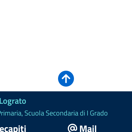
 Lograto
Primaria, Scuola Secondaria di I Grado
ecapiti
Mail