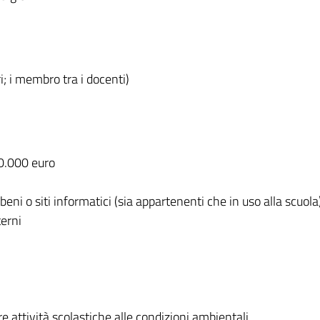
i; i membro tra i docenti)
 10.000 euro
, beni o siti informatici (sia appartenenti che in uso alla scuola
terni
re attività scolastiche alle condizioni ambientali