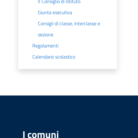
Il Consiglio di Istituto
Giunta esecutiva
Consigli di classe, interclasse e
sezione
Regolamenti
Calendario scolastico
I comuni