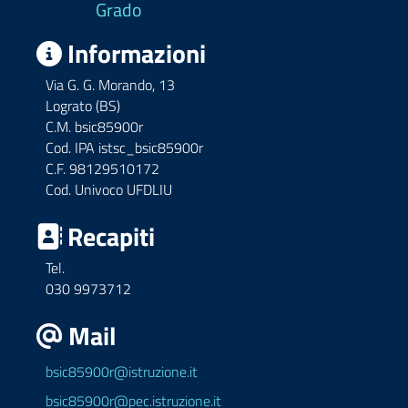
Grado
Informazioni
Via G. G. Morando, 13
Lograto (BS)
C.M. bsic85900r
Cod. IPA istsc_bsic85900r
C.F. 98129510172
Cod. Univoco UFDLIU
Recapiti
Tel.
030 9973712
Mail
bsic85900r@istruzione.it
bsic85900r@pec.istruzione.it