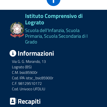
Istituto Comprensivo di
Lograto
Scuola dell'Infanzia, Scuola
Primaria, Scuola Secondaria di I
Grado
Informazioni
Via G. G. Morando, 13
Lograto (BS)
C.M. bsic85900r
Cod. IPA istsc_bsic85900r
C.F. 98129510172
Cod. Univoco UFDLIU
Recapiti