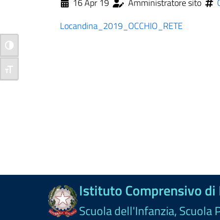
16 Apr 19
Amministratore sito
Locandina_2019_OCCHIO_RETE
Attiva/disattiva alto contrasto
Attiva/disattiva dimensione testo
Istituto Comprensivo di
Scuola dell'Infanzia, Scuola 