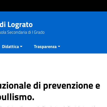
di Lograto
uola Secondaria di I Grado
Didattica
Trasparenza
uzionale di prevenzione e
bullismo.