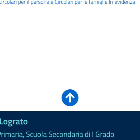
Circolari per il personale
,
Circolari per le famiglie
,
In evidenza
 Lograto
Primaria, Scuola Secondaria di I Grado