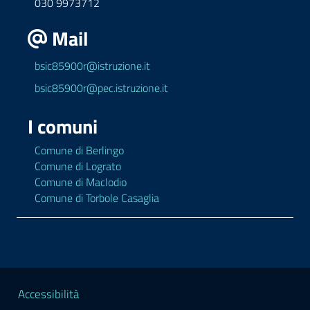
030 9973712
Mail
bsic85900r@istruzione.it
bsic85900r@pec.istruzione.it
I comuni
Comune di Berlingo
Comune di Lograto
Comune di Maclodio
Comune di Torbole Casaglia
Sezione Legale
Accessibilità