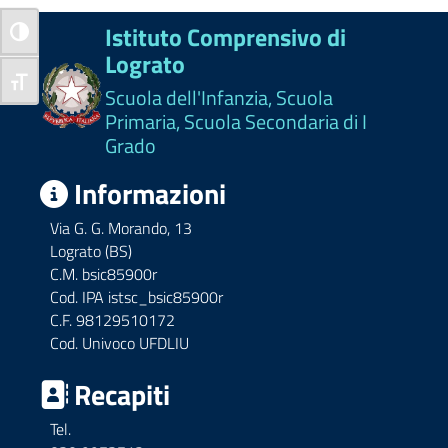
Istituto Comprensivo di
Attiva/disattiva alto contrasto
Lograto
Attiva/disattiva dimensione testo
Scuola dell'Infanzia, Scuola
Primaria, Scuola Secondaria di I
Grado
Informazioni
Via G. G. Morando, 13
Lograto (BS)
C.M. bsic85900r
Cod. IPA istsc_bsic85900r
C.F. 98129510172
Cod. Univoco UFDLIU
Recapiti
Tel.