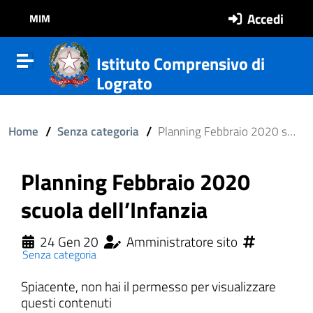
Vai al contenuto
Vail al menu di navigazione
Vai al footer
Accedi
MIM
Istituto Comprensivo di
Attiva disattiva la navigazione
Lograto
/
/
Home
Senza categoria
Planning Febbraio 2020 scuola dell’Infanzia
Planning Febbraio 2020
scuola dell’Infanzia
24 Gen 20
Amministratore sito
Senza categoria
Spiacente, non hai il permesso per visualizzare
ll'interno del sito
questi contenuti