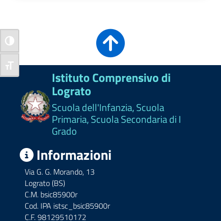
Attiva/disattiva alto contrasto
Attiva/disattiva dimensione testo
Istituto Comprensivo di
Lograto
Scuola dell'Infanzia, Scuola
Primaria, Scuola Secondaria di I
Grado
Informazioni
Via G. G. Morando, 13
Lograto (BS)
C.M. bsic85900r
Cod. IPA istsc_bsic85900r
C.F. 98129510172