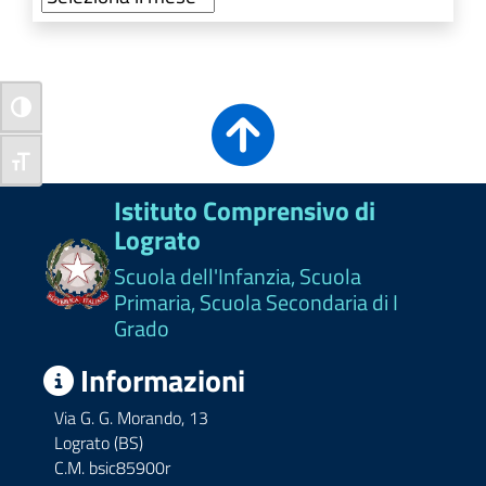
Attiva/disattiva alto contrasto
Attiva/disattiva dimensione testo
Istituto Comprensivo di
Lograto
Scuola dell'Infanzia, Scuola
Primaria, Scuola Secondaria di I
Grado
Informazioni
Via G. G. Morando, 13
Lograto (BS)
C.M. bsic85900r