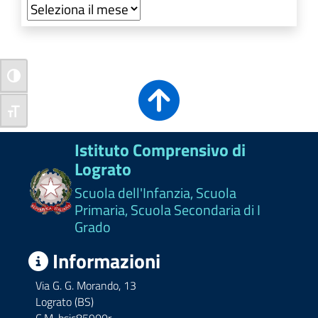
Archivi
Attiva/disattiva alto contrasto
Attiva/disattiva dimensione testo
Istituto Comprensivo di
Lograto
Scuola dell'Infanzia, Scuola
Primaria, Scuola Secondaria di I
Grado
Informazioni
Via G. G. Morando, 13
Lograto (BS)