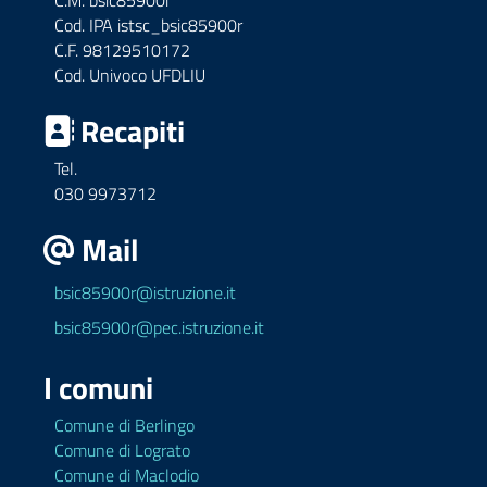
C.M. bsic85900r
Cod. IPA istsc_bsic85900r
C.F. 98129510172
Cod. Univoco UFDLIU
Recapiti
Tel.
030 9973712
Mail
bsic85900r@istruzione.it
bsic85900r@pec.istruzione.it
I comuni
Comune di Berlingo
Comune di Lograto
Comune di Maclodio