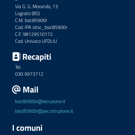
Via G. G. Morando, 13
Lograto (BS)
C.M. bsic85900r
Cod. IPA istsc_bsic85900r
C.F. 98129510172
Cod. Univoco UFDLIU
Recapiti
Tel.
030 9973712
Mail
bsic85900r@istruzione.it
bsic85900r@pec.istruzione.it
I comuni