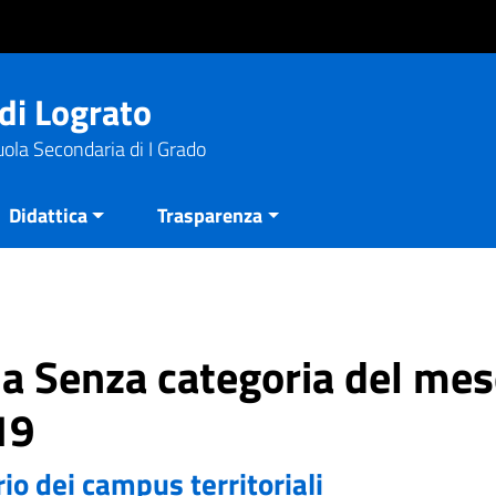
di Lograto
uola Secondaria di I Grado
Didattica
Trasparenza
ria Senza categoria del mes
19
o dei campus territoriali