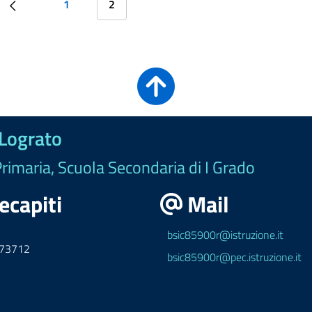
1
2
 Lograto
Primaria, Scuola Secondaria di I Grado
ecapiti
Mail
bsic85900r@istruzione.it
973712
bsic85900r@pec.istruzione.it