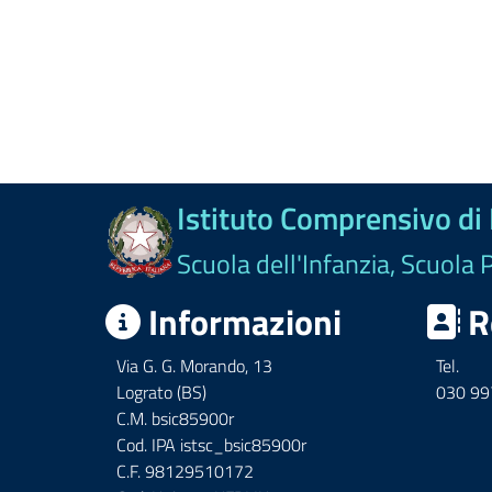
Istituto Comprensivo di
Scuola dell'Infanzia, Scuola 
Informazioni
R
Via G. G. Morando, 13
Tel.
Lograto (BS)
030 9
C.M. bsic85900r
Cod. IPA istsc_bsic85900r
C.F. 98129510172